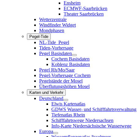
Ensheim
ECMWF-Saarbrücken
Theater Saarbrücken
Wetterzentrale
Windfinder Widget
Mondphasen
Pegel-Tide
NL-Tide_Pegel
Tiden-Vorhersage
Pegel Basisdaten
Cochem Basisdaten
Koblenz Basisdaten
Pegel Rh/Mo/Saar
Pegel-Vorhersage Cochem
Pegelstände der Mosel
Überflutungshöhen Mosel
Karten und Verkehr
Deutschland
Elwis Kartenatlas
GDWS Wasser- und Schifffahrtsverwaltung
Tiefenatlas Rhein
Schifffahrtswege Niedersachsen
Info-Karte Niedersächsische Wasserwege
Europa
Wasserpflanzenatlas Ijsselmeer