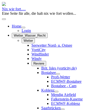
Nix wie fort.....
Eine Seite für alle, die halt nix wie fort wollen...
Home
Login
Wetter_Wasser_Recht
Wetter
Seewetter Nord- u. Ostsee
VortiCity
Windfinder
Windy
Reviere
Brit. Isles (vorticity.de)
Bostalsee
Profi-Wetter
ECMWF-Bostalsee
Bostalsee - Cam
Koblenz
Mendig Airfield
Falkenstein-Kaserne
ECMWF-Koblenz
Saarbrücken