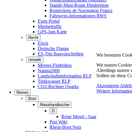
Stande-Mast-Route Hindernisse
Restrictions de Navigation France
Fahrwegs-Informationen RWS
Euris Portal
Marinetraffic
GPS-Jam Karte
Recht
Elwis
Deutsche Flagge
ES-Trin Bauvorschriften
Wir benutzen Cook
Umwelt
Wir nutzen Cookies
Meeres-Fluthöhen
Allerdings nutzen 
Natura2000
Sollten sie diese C
Landschaftsinformation RLP
Trinkwasser RLP
Akzeptieren
Ableh
CO2-Rechner Quarks
Weitere Informatio
Reisen
Boot
Reisehandbücher
D
Reise Mosel - Saar
Port Wiki
Rhein-Boot Netz