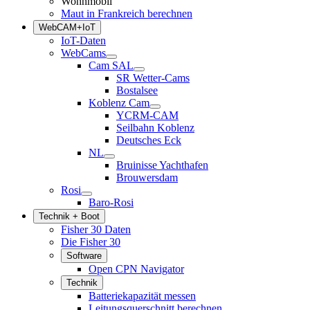
Wohnmobil
Maut in Frankreich berechnen
WebCAM+IoT
IoT-Daten
WebCams
Cam SAL
SR Wetter-Cams
Bostalsee
Koblenz Cam
YCRM-CAM
Seilbahn Koblenz
Deutsches Eck
NL
Bruinisse Yachthafen
Brouwersdam
Rosi
Baro-Rosi
Technik + Boot
Fisher 30 Daten
Die Fisher 30
Software
Open CPN Navigator
Technik
Batteriekapazität messen
Leitungsquerschnitt berechnen